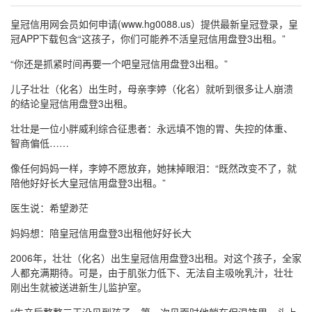
皇冠信用网会员如何申请(www.hg0088.us）提供最新皇冠登录，皇
冠APP下载包含“这孩子，你们可能养不活皇冠信用盘登3出租。”
“你还是抓紧时间再要一个吧皇冠信用盘登3出租。”
儿子壮壮（化名）出生时，母亲李婷（化名）就听到很多让人崩溃
的结论皇冠信用盘登3出租。
壮壮是一位小胖威利综合征患者：永远填不饱的胃、失控的体重、
智商偏低……
像任何妈妈一样，李婷不愿放弃，她抹掉眼泪：“既然改变不了，就
陪他好好长大皇冠信用盘登3出租。”
医生说：希望渺茫
妈妈想：陪皇冠信用盘登3出租他好好长大
2006年，壮壮（化名）出生皇冠信用盘登3出租。对这个孩子，全家
人都充满期待。可是，由于肌张力低下、无法自主吸吮乳汁，壮壮
刚出生就被送进新生儿监护室。