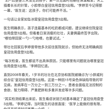
“生产后整整三天没见到孩子，第一次见面时他躺在保温箱里，头上
插着长长的针管，小脸惨白皇冠信用盘登3出租。”李婷至今记得那
一幕，“医生说：这孩子，你们可能养不活。”
一句话让全家如坠冰窟皇冠信用盘登3出租。
医生明确表示，孩子连最基本的吃奶都成问题，建议继续住院皇冠
信用盘登3出租。但看着日渐消瘦的壮壮，夫妻俩最终签字出院，
“哪怕带回家一勺一勺地喂，也要试试。”
带壮壮回家后李婷曾带他多次前往医院就诊，但始终无法明确病因
皇冠信用盘登3出租。
“每次检查，医生都说不出具体原因，只能哪里有问题就治哪里皇冠
信用盘登3出租。”李婷回忆道。
直到2008年春天，1岁半的壮壮在北京协和医院被确诊为“小胖威利
综合征”皇冠信用盘登3出租。这是一种因15号染色体缺陷导致的罕
见病，发病率在一万分之一到三万分之一，患者会面临无法控制的
食欲、智力障碍、严重肥胖和多重并发症等许多问题。
“其实检测结果出来前，医生看症状就已经基本确定了皇冠信用盘登
3出租。”李婷记得，当时医生的话很直接：“医学上能做的很有限，
你还是抓紧时间再要一个吧。”