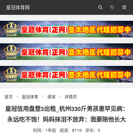
皇冠体育网



首页
皇冠体育
滚球
详情页



皇冠信用盘登3出租_杭州330斤男孩患罕见病：
永远吃不饱！妈妈抹泪不放弃：我要陪他长大
时间：1年前 阅读：8119 评论：5