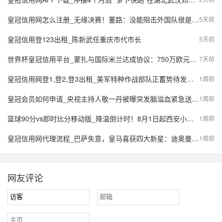
皇冠信用网怎么注册_无缘决赛！董路：没能阻击外国队很是自责，孩子们尽力了责任在我
5天前
皇冠信用登123出租_陈新武任重庆市代市长
5天前
世界杯皇冠信用平台_蒙扎与国际米兰达成协议：750万欧元签下阿金桑米罗，10%二转分成成亮点
7天前
皇冠信用网登1,登2,登3出租_美军特种作战部队正蓄势待发，派数千美军入境伊朗，强行夺取9吨铀浓缩？
1周前
皇冠会员如何申请_央视主持人敬一丹被曝突发脑溢血紧急送医，最新公众号置顶评论回应：不信谣，不传谣
1周前
篮球90分vs即时比分移动版_降温倒计时！8月1日起西安小到中雨，陕西局地大到暴雨，气象预报→
1周前
皇冠信用网代理流程_巴萨失意，皇马喜获四大新星：迪奥曼德、B席、库库雷利亚与邓弗里斯的转会内幕
1周前
网友评论