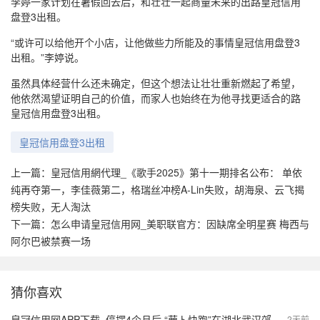
李婷一家计划在暑假回去后，和壮壮一起商量未来的出路皇冠信用
盘登3出租。
“或许可以给他开个小店，让他做些力所能及的事情皇冠信用盘登3
出租。”李婷说。
虽然具体经营什么还未确定，但这个想法让壮壮重新燃起了希望，
他依然渴望证明自己的价值，而家人也始终在为他寻找更适合的路
皇冠信用盘登3出租。
皇冠信用盘登3出租
上一篇：
皇冠信用網代理_《歌手2025》第十一期排名公布： 单依
纯再夺第一，李佳薇第二，格瑞丝冲榜A-Lin失败，胡海泉、云飞揭
榜失败，无人淘汰
下一篇：
怎么申请皇冠信用网_美职联官方：因缺席全明星赛 梅西与
阿尔巴被禁赛一场
猜你喜欢
皇冠信用网APP下载_停摆4个月后 “萝卜快跑”在湖北武汉郊区重新接单，多名本地用户发帖称重新叫到车
2天前