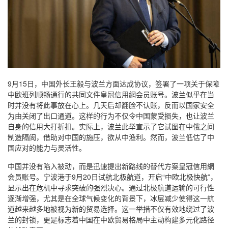
9月15日，中国外长王毅与波兰方面达成协议，签署了一项关于保障
中欧班列顺畅通行的共同文件皇冠信用網会员账号。波兰似乎在当
时并没有将此事放在心上。几天后却翻脸不认账，反而以国家安全
为由关闭了出口通道。这样的行为不仅令中国蒙受损失，也让波兰
自身的信用大打折扣。实际上，波兰此举宣示了它试图在中俄之间
制造隔阂，借助对中国的施压，欲从中渔利。然而，波兰低估了中
国应对的能力与灵活性。
中国并没有陷入被动，而是迅速提出新路线的替代方案皇冠信用網
会员账号。宁波港于9月20日试航北极航道，开启“中欧北极快航”，
显示出在危机中寻求突破的强烈决心。通过北极航道运输的可行性
逐渐增强，尤其是在全球气候变化的背景下，冰层减少使得这一航
道越来越多地被视为新的贸易选择。这一举措不仅有效地绕过了波
兰的封锁，更是标志着中国在中欧贸易格局中主动构建多元化路径