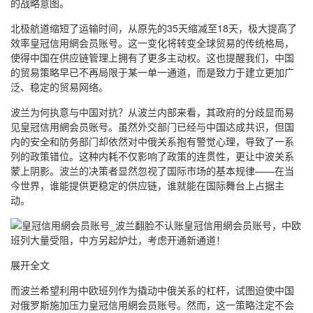
的战略意图。
北极航道缩短了运输时间，从原先的35天缩减至18天，极大提高了
效率皇冠信用網会员账号。这一变化将转变全球贸易的传统格局，
使得中国在供应链管理上拥有了更多主动权。这也提醒我们，中国
的贸易策略早已不再局限于某一单一通道，而是致力于建立更加广
泛、稳定的贸易网络。
波兰为何执意与中国对抗？从波兰内部来看，其政府的分歧显而易
见皇冠信用網会员账号。虽然外交部门已经与中国达成共识，但国
内的安全和防务部门却依然对中俄关系抱有警觉心理，导致了一系
列的政策错位。这种内耗不仅影响了政策的连贯性，更让中波关系
蒙上阴影。波兰的决策者显然忽视了国际市场的基本规律——在当
今世界，谁能提供更稳定的供应链，谁就能在国际舞台上占据主
动。
展开全文
而波兰希望利用中欧班列作为撬动中俄关系的杠杆，试图迫使中国
对俄罗斯施加压力皇冠信用網会员账号。然而，这一策略注定不会