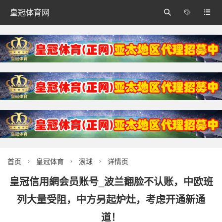
皇冠体育网



首页
皇冠体育
滚球
详情页



皇冠信用網会员账号_波兰翻脸不认账，中欧班
列大量受阻，中方另起炉灶，考虑开通新通
道！