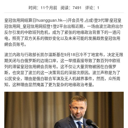
时间：11个月前 阅读：7491 评论：1
皇冠信用网结算日huangguan.hk—)开会员号,占成\登3代理\皇冠皇
冠信用网_皇冠信用网招登1登2平台出租近期，一场由波兰政府出尔
反尔引发的中欧班列危机，成为了紧张的地缘政治背景下的一道闪
电，照亮了双方关系的微妙变化以及未来可能的发展趋势皇冠信用
網会员账号。
波兰内政与行政部长凯尔温斯基在9月18日冷不丁地宣布，决定无限
期关闭与白俄罗斯的边境口岸，这一举措直接导致了数百列中欧班
列的滞留皇冠信用網会员账号。这不仅让大量货物被困在白俄罗
斯，也突显了波兰的这一决策背后的深层次原因。波兰声称是为了
公民安全，理由是俄白联合军演及无人机越界事件，然而，众所周
知，这种理由显然掩盖了更为复杂的地缘政治考量。