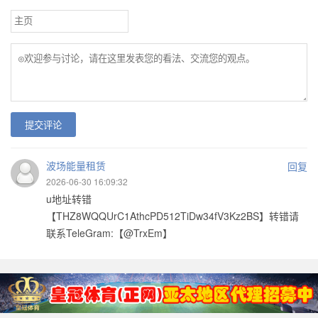
提交评论
波场能量租赁
回复
2026-06-30 16:09:32
u地址转错
【THZ8WQQUrC1AthcPD512TiDw34fV3Kz2BS】转错请
联系TeleGram:【@TrxEm】