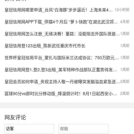
皇冠信用网哪里申请_台风“白海豚”步步逼近！上海未来4天风长雨强，或有龙卷风出现
12小时前
皇冠信用网APP下载_停摆4个月后 “萝卜快跑”在湖北武汉郊区重新接单，多名本地用户发帖称重新叫到车
4天前
皇冠信用网怎么注册_无缘决赛！董路：没能阻击外国队很是自责，孩子们尽力了责任在我
1周前
皇冠信用登123出租_陈新武任重庆市代市长
1周前
世界杯皇冠信用平台_蒙扎与国际米兰达成协议：750万欧元签下阿金桑米罗，10%二转分成成亮点
1周前
皇冠信用网登1,登2,登3出租_美军特种作战部队正蓄势待发，派数千美军入境伊朗，强行夺取9吨铀浓缩？
1周前
皇冠会员如何申请_央视主持人敬一丹被曝突发脑溢血紧急送医，最新公众号置顶评论回应：不信谣，不传谣
2周前
篮球90分vs即时比分移动版_降温倒计时！8月1日起西安小到中雨，陕西局地大到暴雨，气象预报→
2周前
网友评论