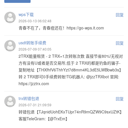
wps下载
回复
2026-03-13 06:02:48
青春不在了，青春痘还在！https://go-wps.it.com
usdt转账手续费
回复
2026-07-09 07:40:05
2TRX能量租赁 - 2 TRX=1次转账次数 直接节省80%!无视对
方有没有U或者是否交易所,低于 2 TRX的都是钓鱼的骗子-
复制地址【THXfhfV6ThhYzt7d8mm4KL3dE5LWBbwb3s】
转 2 TRX即可0手续费转账!TG机器人: @jzzTRXbot 官网:
https://jzztrx.com
trx转错包退
回复
2026-07-31 21:09:59
转错包退【TJqnidUohEKxTUpr74nR9mQZW9C9sxUZtK】
客服TeleGram:【@TrxEm】