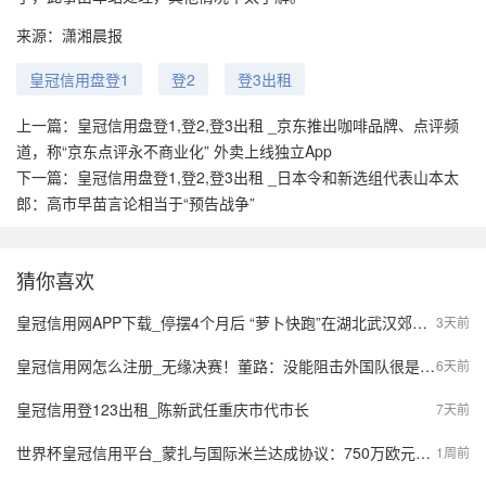
来源：潇湘晨报
皇冠信用盘登1
登2
登3出租
上一篇：
皇冠信用盘登1,登2,登3出租 _京东推出咖啡品牌、点评频
道，称“京东点评永不商业化” 外卖上线独立App
下一篇：
皇冠信用盘登1,登2,登3出租 _日本令和新选组代表山本太
郎：高市早苗言论相当于“预告战争”
猜你喜欢
皇冠信用网APP下载_停摆4个月后 “萝卜快跑”在湖北武汉郊区重新接单，多名本地用户发帖称重新叫到车
3天前
皇冠信用网怎么注册_无缘决赛！董路：没能阻击外国队很是自责，孩子们尽力了责任在我
6天前
皇冠信用登123出租_陈新武任重庆市代市长
7天前
世界杯皇冠信用平台_蒙扎与国际米兰达成协议：750万欧元签下阿金桑米罗，10%二转分成成亮点
1周前