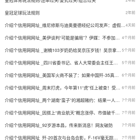
皇冠体育玩法规则/连串过关/复式过关/组合过关
皇冠足球玩法规则
2年前
介绍个信用网网址_维尼修斯与迪奥曼德经纪公司发声：虚假报道的危害与责任
4天前
介绍个信用网网址_美伊谈判“可能是骗局”？伊媒：不参加第二轮谈判，已做好再次军事对抗准备
4个月前
介绍个信用网网址 _谢楠103岁奶奶给吴京压岁钱！吴京拿到压岁钱立即要交给谢楠
5个月前
介绍个信用网网址 _四川省委书记、省人大常委会主任王晓晖：牢记领袖嘱托 勇担时代使命 努力在服务国家战略全局中展现四川作为
5个月前
介绍个信用网网址_美国军火商不装了：如果中国歼-35真装了涡扇19，将是F-35的噩梦
6个月前
介绍个信用网网址_周末打虎，今年第11“虎”任上被查！受贿均过亿，两“虎”被判无期
6个月前
介绍个信用网网址_两个湖南“蛮子”的湘超赌约：结果一人徒步300公里，一人徒步180公里
7个月前
介绍个信用网网址_因搭上“商业航天”概念涨停、市值破千亿，金风科技回应
7个月前
介绍个信用网网址_92岁游本昌，传来新消息！网友破防
7个月前
介绍个信用网网址_歼-20首次与台岛合影，F-16V毫无踪迹：台军撒谎锁定解放军预警机
7个月前