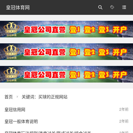
皇冠体育网



首页
关键词：买球的正规网站

皇冠信用网
2年前
皇冠一般体育说明
2年前
2年前