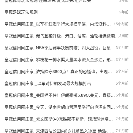
皇冠体育玩法规则/连串过关/复式过关/组合过关
皇冠足球玩法规则
2年前
皇冠信用网庄家_以军在红海举行大规模军演，内塔没料到，胡塞武装突袭军营，大量士兵阵亡
15小时前
皇冠信用网庄家_俄乌互袭升级，港口、油库、油轮接连遭袭：俄军空袭敖德萨军用设施，乌方超400架无人机突袭莫斯科
3周前
皇冠信用网庄家_NBA季后赛半决赛前瞻：四大战役，巨星碰撞！
3个月前
皇冠信用网庄家_攀枝花一排水渠大量黑水流入金沙江，形成黑色水带，当地回应
3个月前
皇冠信用网庄家_沪指险守3800点！真正的恐慌盘，出现了？
5个月前
皇冠信用网庄家 _以军对伊朗发动最大规模打击
5个月前
皇冠信用网庄家_美国拦不住！伊朗豪掷5.89亿美元，直接拿下俄罗斯2500枚导弹，波斯湾真要变天？
5个月前
皇冠信用网庄家_今天，湖南省韶山管理局举行向毛泽东同志铜像敬献花篮仪式
5个月前
皇冠信用网庄家_尤文图斯3-0完胜那不勒斯，现场球迷嘲讽孔蒂引发热议！
7个月前
皇冠信用网庄家_天津西沽公园内2岁儿童坠入冰窟 杨浩、刘玉坤争分夺秒救援
7个月前