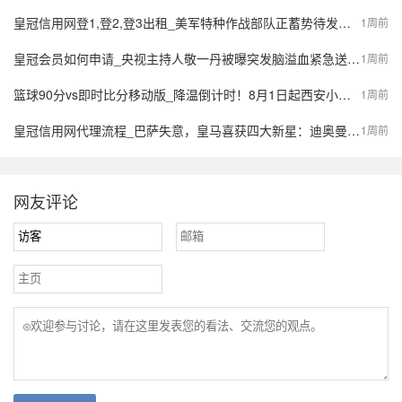
皇冠信用网登1,登2,登3出租_美军特种作战部队正蓄势待发，派数千美军入境伊朗，强行夺取9吨铀浓缩？
1周前
皇冠会员如何申请_央视主持人敬一丹被曝突发脑溢血紧急送医，最新公众号置顶评论回应：不信谣，不传谣
1周前
篮球90分vs即时比分移动版_降温倒计时！8月1日起西安小到中雨，陕西局地大到暴雨，气象预报→
1周前
皇冠信用网代理流程_巴萨失意，皇马喜获四大新星：迪奥曼德、B席、库库雷利亚与邓弗里斯的转会内幕
1周前
网友评论