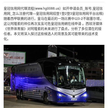
皇冠信用网代理流程(www.hg0088.us）如开申请会员_账号,皇冠信
用网_怎么注册代理—皇冠信用网招登1登2登3皇冠信用网平台出租)
随着西甲联赛的进行，皇马在最近的一场比赛中以0-2不敌塞尔塔，
这让阿隆索的帅位再次岌岌可危皇冠信用網在线申请 。西班牙媒体
《世界体育报》对阿隆索的未来进行了盘点，分析了多位潜在的接
任者。本文将深入探讨这些候选人的背景及其可能带来的战术变
化。