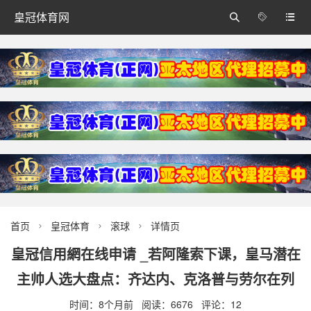
皇冠体育网



首页
皇冠体育
滚球
详情页



皇冠信用網在线申请 _若阿隆索下课，皇马潜在
主帅人选大盘点：齐达内、克洛普与劳尔在列
时间：8个月前 阅读：6676 评论：12