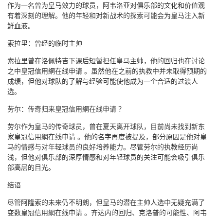
作为一名曾为皇马效力的球员，阿韦洛亚对俱乐部的文化和价值观
有着深刻的理解。他的年轻和对新战术的探索可能会为皇马注入新
鲜血液。
索拉里：曾经的临时主帅
索拉里曾在洛佩特吉下课后短暂担任皇马主帅，他的回归也在讨论
之中皇冠信用網在线申请 。虽然他在之前的执教中并未取得预期的
成绩，但他对球队的了解与经验可能使他成为一个合适的过渡人
选。
劳尔：传奇归来皇冠信用網在线申请 ？
劳尔作为皇马的传奇球员，曾在夏天离开球队，目前尚未找到新东
家皇冠信用網在线申请 。他的名字再度被提及，部分原因是他对皇
马的情感与对年轻球员的良好培养能力。尽管劳尔的执教经历尚
浅，但他对俱乐部的深厚情感和对年轻球员的关注可能会吸引俱乐
部高层的目光。
结语
尽管阿隆索的未来仍不明朗，但皇马的潜在主帅人选中无疑充满了
变数皇冠信用網在线申请 。齐达内的回归、克洛普的可能性、阿韦