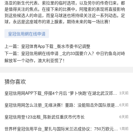
洛亚的新生代代表、索拉里的临时选项，以及劳尔的传奇归来，都
是值得关注的焦点。在接下来的比赛中，阿隆索的表现将直接影响
到这些候选人的命运，而皇马球迷也将持续关注这一系列动态。足
球，永远是这座城市的肾上腺素，期待未来的每一场比赛！
皇冠信用網在线申请
上一篇：
皇冠体育App下载 _衡水市委书记调整
下一篇：
皇冠信用網在线申请 _北约33国要介入？中日钓鱼岛对峙
解放军一个动作，澳大利亚慌了！
猜你喜欢
皇冠信用网APP下载_停摆4个月后 “萝卜快跑”在湖北武汉郊区重新接单，多名本地用户发帖称重新叫到车
3天前
皇冠信用网怎么注册_无缘决赛！董路：没能阻击外国队很是自责，孩子们尽力了责任在我
6天前
皇冠信用登123出租_陈新武任重庆市代市长
6天前
世界杯皇冠信用平台_蒙扎与国际米兰达成协议：750万欧元签下阿金桑米罗，10%二转分成成亮点
1周前