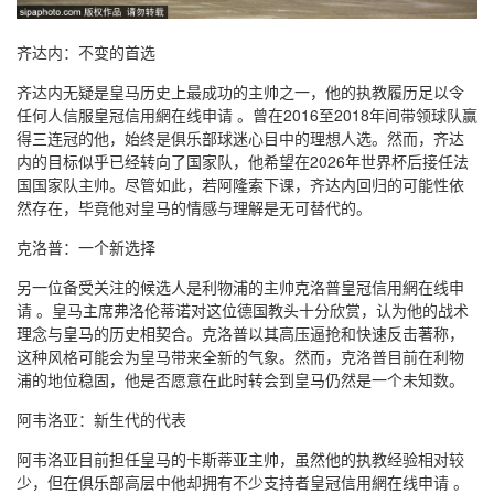
齐达内：不变的首选
齐达内无疑是皇马历史上最成功的主帅之一，他的执教履历足以令
任何人信服皇冠信用網在线申请 。曾在2016至2018年间带领球队赢
得三连冠的他，始终是俱乐部球迷心目中的理想人选。然而，齐达
内的目标似乎已经转向了国家队，他希望在2026年世界杯后接任法
国国家队主帅。尽管如此，若阿隆索下课，齐达内回归的可能性依
然存在，毕竟他对皇马的情感与理解是无可替代的。
克洛普：一个新选择
另一位备受关注的候选人是利物浦的主帅克洛普皇冠信用網在线申
请 。皇马主席弗洛伦蒂诺对这位德国教头十分欣赏，认为他的战术
理念与皇马的历史相契合。克洛普以其高压逼抢和快速反击著称，
这种风格可能会为皇马带来全新的气象。然而，克洛普目前在利物
浦的地位稳固，他是否愿意在此时转会到皇马仍然是一个未知数。
阿韦洛亚：新生代的代表
阿韦洛亚目前担任皇马的卡斯蒂亚主帅，虽然他的执教经验相对较
少，但在俱乐部高层中他却拥有不少支持者皇冠信用網在线申请 。