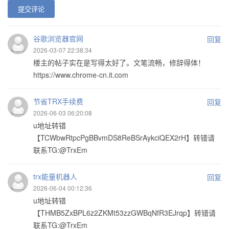
提交评论
谷歌浏览器官网
回复
2026-03-07 22:38:34
楼主的帖子实在是写得太好了。文笔流畅，修辞得体！
https://www.chrome-cn.it.com
节省TRX手续费
回复
2026-06-03 06:20:08
u地址转错
【TCWbwRtpcPgBBvmDS8ReBSrAykciQEX2rH】转错请
联系TG:@TrxEm
trx能量机器人
回复
2026-06-04 00:12:36
u地址转错
【THMB5ZxBPL6z2ZKMt53zzGWBqNfR3EJrqp】转错请
联系TG:@TrxEm