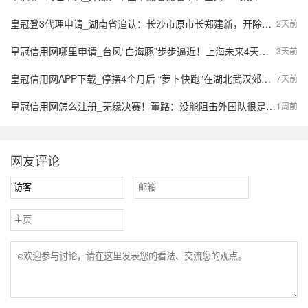
皇冠登3代理申请_湖南省追认：长沙市原市长郑建新，开除党籍；曾因重大事故失职失责被免去市长职务；曾任湖南省财政厅厅长等
2天前
皇冠信用网哪里申请_台风“白海豚”步步逼近！上海未来4天风长雨强，或有龙卷风出现
3天前
皇冠信用网APP下载_停摆4个月后 “萝卜快跑”在湖北武汉郊区重新接单，多名本地用户发帖称重新叫到车
7天前
皇冠信用网怎么注册_无缘决赛！董路：没能阻击外国队很是自责，孩子们尽力了责任在我
1周前
网友评论