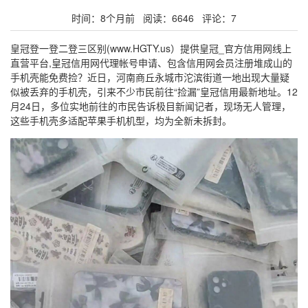
时间：8个月前 阅读：6646 评论：7
皇冠登一登二登三区别(www.HGTY.us）提供皇冠_官方信用网线上
直营平台,皇冠信用网代理帐号申请、包含信用网会员注册堆成山的
手机壳能免费捡？近日，河南商丘永城市沱滨街道一地出现大量疑
似被丢弃的手机壳，引来不少市民前往“捡漏”皇冠信用最新地址。12
月24日，多位实地前往的市民告诉极目新闻记者，现场无人管理，
这些手机壳多适配苹果手机机型，均为全新未拆封。