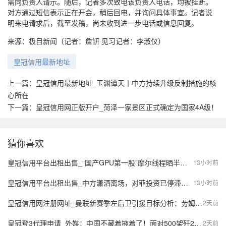
需向负责人请示。随后，记者多次致电该负责人电话，均被挂断。
对方通过短信表示正在开会，稍后回电，并询问具体事宜。记者说
明来电请求后，截至发稿，尚未收到进一步电话或信息回复。
来源：极目新闻（记者：詹钘 见习记者：李淑仪）
皇冠信用最新地址
上一篇：
皇冠信用最新地址_玉渊谭天丨中方持续升级反制措施的核
心所在
下一篇：
皇冠信用网正版开户_菏泽一家景区正式确定为国家4A级！
猜你喜欢
皇冠信用平台出租出售_“国产GPU第一股”摩尔线程晒半年报：营收大增147%
13小时前
皇冠信用平台出租出售_中方潇洒离场，对菲投资已停滞，马科斯越赌越输，债务狂飙6万亿
13小时前
皇冠信用网注册网址_曼联新赛季左后卫引援目标分析：劳姆、霍尔与胡安·米兰达的竞争之战
2天前
皇冠登3代理申请_外媒：中国不藏着掖着了！面对500架歼20，望美飞行员各个是王牌
2天前