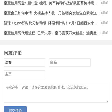
皇冠信用网登1,登2,登3出租_美军特种作战部队正蓄势待发，派数千美军入境伊朗，强行夺取9吨铀浓缩？
1周前
皇冠会员如何申请_央视主持人敬一丹被曝突发脑溢血紧急送医，最新公众号置顶评论回应：不信谣，不传谣
1周前
篮球90分vs即时比分移动版_降温倒计时！8月1日起西安小到中雨，陕西局地大到暴雨，气象预报→
1周前
皇冠信用网代理流程_巴萨失意，皇马喜获四大新星：迪奥曼德、B席、库库雷利亚与邓弗里斯的转会内幕
2周前
网友评论
提交评论