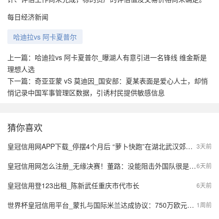
每日经济新闻
哈迪拉vs 阿卡夏普尔
上一篇：
哈迪拉vs 阿卡夏普尔_曝湖人有意引进一名锋线 维金斯是
理想人选
下一篇：
奇亚亚蒙 vS 莫迪因_国安部：夏某表面是爱心人士，却悄
悄记录中国军事管理区数据，引诱村民提供敏感信息
猜你喜欢
皇冠信用网APP下载_停摆4个月后 “萝卜快跑”在湖北武汉郊区重新接单，多名本地用户发帖称重新叫到车
3天前
皇冠信用网怎么注册_无缘决赛！董路：没能阻击外国队很是自责，孩子们尽力了责任在我
6天前
皇冠信用登123出租_陈新武任重庆市代市长
6天前
世界杯皇冠信用平台_蒙扎与国际米兰达成协议：750万欧元签下阿金桑米罗，10%二转分成成亮点
1周前